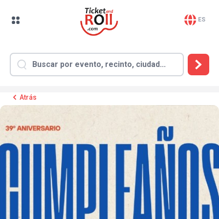
ES
Atrás