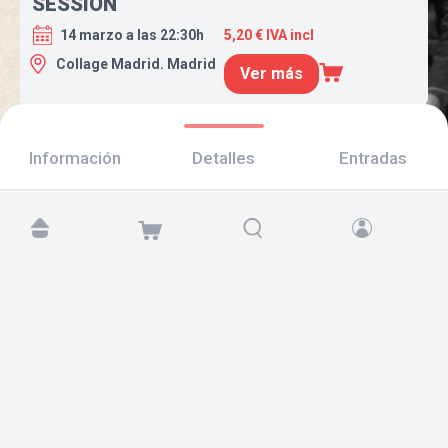
SESSION
14 marzo a las 22:30h
5,20 € IVA incl
Collage Madrid. Madrid
Ver más
Información
Detalles
Entradas
Encuéntranos en:
Copyright © 2026 TicketAndRoll
Aviso legal
,
política de privacidad
y de
cookies
Website built by
rundevstudio.com