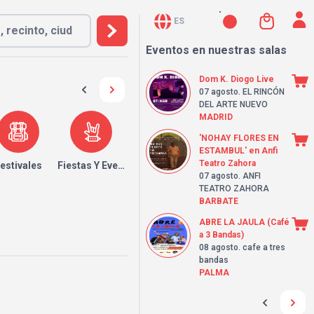
ES
Eventos en nuestras salas
Dom K. Diogo Live
07 agosto
. EL RINCÓN
DEL ARTE NUEVO
MADRID
'NOHAY FLORES EN
ESTAMBUL' en Anfi
Teatro Zahora
estivales
Fiestas Y Eventos
07 agosto
. ANFI
TEATRO ZAHORA
BARBATE
ABRE LA JAULA (Café
a 3 Bandas)
08 agosto
. cafe a tres
bandas
PALMA