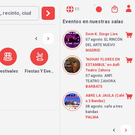
ES
Eventos en nuestras salas
Dom K. Diogo Live
07 agosto
. EL RINCÓN
DEL ARTE NUEVO
MADRID
'NOHAY FLORES EN
ESTAMBUL' en Anfi
Teatro Zahora
estivales
Fiestas Y Eventos
07 agosto
. ANFI
TEATRO ZAHORA
BARBATE
ABRE LA JAULA (Café
a 3 Bandas)
08 agosto
. cafe a tres
bandas
PALMA