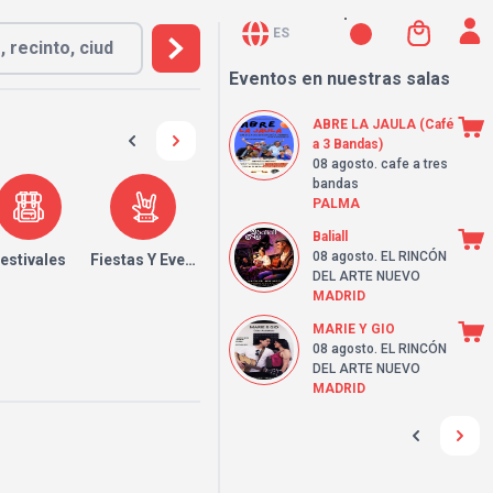
ES
Eventos en nuestras salas
ABRE LA JAULA (Café
a 3 Bandas)
08 agosto
. cafe a tres
bandas
PALMA
Baliall
08 agosto
. EL RINCÓN
estivales
Fiestas Y Eventos
DEL ARTE NUEVO
MADRID
MARIE Y GIO
08 agosto
. EL RINCÓN
DEL ARTE NUEVO
MADRID