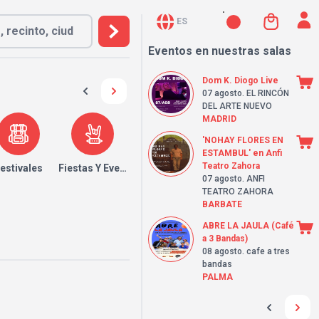
ES
Eventos en nuestras salas
Dom K. Diogo Live
07 agosto
. EL RINCÓN
DEL ARTE NUEVO
MADRID
'NOHAY FLORES EN
ESTAMBUL' en Anfi
Teatro Zahora
estivales
Fiestas Y Eventos
07 agosto
. ANFI
TEATRO ZAHORA
BARBATE
ABRE LA JAULA (Café
a 3 Bandas)
08 agosto
. cafe a tres
bandas
PALMA