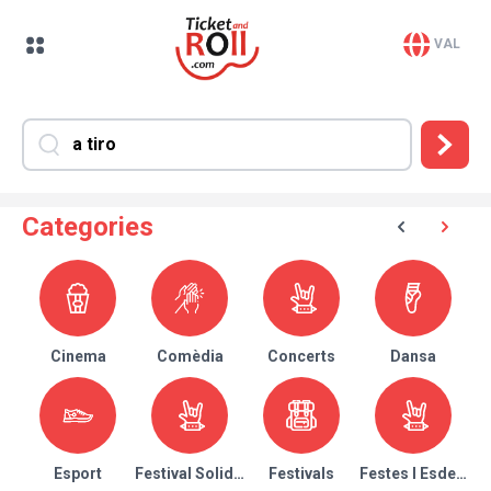
VAL
Categories
Cinema
Comèdia
Concerts
Dansa
Esport
Festival Solidari
Festivals
Festes I Esdeven