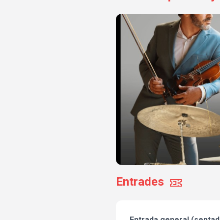
Entrades
Entrada general (sentad