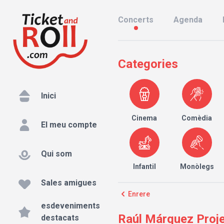
Concerts
Agenda
Categories
Inici
Cinema
Comèdia
El meu compte
Qui som
Infantil
Monòlegs
Sales amigues
Enrere
esdeveniments
Raúl Márquez Proje
destacats