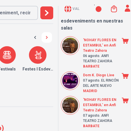
VAL
esdeveniments en nuestras
salas
'NOHAY FLORES EN
ESTAMBUL' en Anfi
Teatro Zahora
06 agosto
. ANFI
TEATRO ZAHORA
BARBATE
Festivals
Festes I Esdeveniments
Dom K. Diogo Live
07 agosto
. EL RINCÓN
DEL ARTE NUEVO
MADRID
'NOHAY FLORES EN
ESTAMBUL' en Anfi
Teatro Zahora
07 agosto
. ANFI
TEATRO ZAHORA
o)
BARBATE