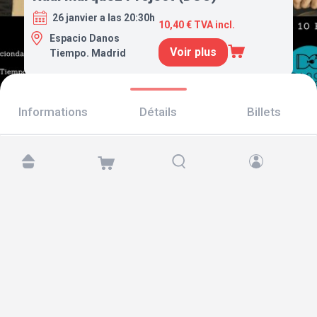
26 janvier a las 20:30h
10,40 € TVA incl.
Espacio Danos
Voir plus
Tiempo. Madrid
Informations
Détails
Billets
Retrouvez-nous sur :
Copyright © 2026 TicketAndRoll
Mentions légales
,
politique de confidentialité
et de
cookies
Website built by
rundevstudio.com