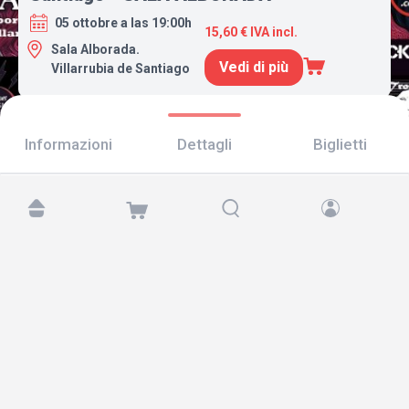
05 ottobre a las 19:00h
15,60 € IVA incl.
Sala Alborada.
Vedi di più
Villarrubia de Santiago
Informazioni
Dettagli
Biglietti
Trovaci su:
Copyright © 2026 TicketAndRoll
Avviso legale
,
informativa sulla privacy
e di
cookies
Website built by
rundevstudio.com