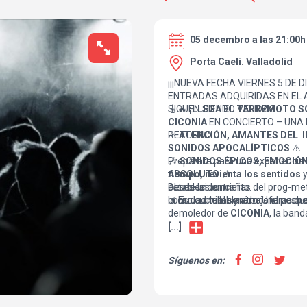
05 decembro a las 21:00h
Porta Caeli. Valladolid
¡¡¡NUEVA FECHA VIERNES 5 DE DI
ENTRADAS ADQUIRIDAS EN EL
SIGUEN SIENDO VALIDAS
🎸🔥
¡LLEGA EL TERREMOTO S
CICONIA
EN CONCIERTO – UNA 
RETORNO
⚠️
ATENCIÓN, AMANTES DEL 
SONIDOS APOCALÍPTICOS
⚠️
Prepárate para una experiencia
🎶
SONIDOS ÉPICOS, EMOCIÓN
tiempo, revienta los sentidos
ABSOLUTO
🎶
y
establecido.
Desde las entrañas del prog-meta
No es un concierto.
la ciudad temblará bajo el peso 
como cuchillas y atmósferas que
⚡️ Es un ritual sonoro. Una noche 
demoledor de
CICONIA
, la band
metal instrumental con una fue
[...]
por donde pasa. Presentando 
GARBAGE"
Síguenos en: