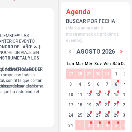
Agenda
BUSCAR POR FECHA
(Marca unha data e
mostraremos os próximos
CIEMBRE!!!! LAS
eventos)
 ANTERIOR EVENTO
ONORO DEL AÑO!
🔥🎸
AGOSTO 2026
NOCHE, UN VIAJE SIN
INSTRUMETAL Y LOS
Lun
Mar
Mér
Xov
Ven
Sáb
Dom
 que
 CINEMÁTICA, PODER
trasciende el
27
28
29
30
31
1
2
 rompe con todo lo
l, con riffs que cortan
3
4
5
6
7
8
9
colosal del sonido
 te arrastran al abismo.
irrepetible. ⚡️
a que ha redefinido el
10
11
12
13
14
15
16
rza que arrasa escenarios
su album "SYNAESTHETIC
17
18
19
20
21
22
23
24
25
26
27
28
29
30
31
1
2
3
4
5
6