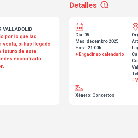
Detalles
R VALLADOLID
Día: 05
Or
o por lo que las
Mes: decembro 2025
Art
a venta, si has llegado
Hora: 21:00h
Lu
 futuro de este
+ Engadir ao calendario
Ca
puedes encontrarlo
Co
r.
Val
Te
+ 
Xénero: Concertos