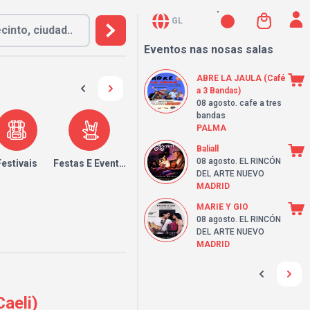
GL
Eventos nas nosas salas
ABRE LA JAULA (Café
a 3 Bandas)
08 agosto
. cafe a tres
bandas
PALMA
Baliall
08 agosto
. EL RINCÓN
Festivais
Festas E Eventos
DEL ARTE NUEVO
MADRID
MARIE Y GIO
08 agosto
. EL RINCÓN
DEL ARTE NUEVO
MADRID
aeli)