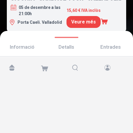
05 de desembre a las
15,60 € IVA inclòs
21:00h
Veure més
Porta Caeli. Valladolid
Informació
Detalls
Entrades
Troba'ns a:
Copyright © 2026 TicketAndRoll
Avís legal
,
Política de privacitat
i de
galetes
Website built by
rundevstudio.com