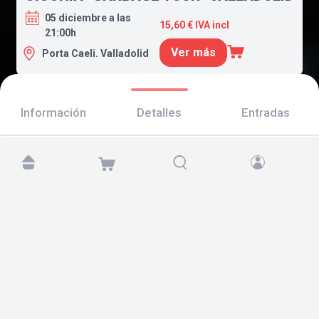
05 diciembre a las
15,60 € IVA incl
21:00h
Ver más
Porta Caeli. Valladolid
Información
Detalles
Entradas
Encuéntranos en:
Copyright © 2026 TicketAndRoll
Aviso legal
,
política de privacidad
y de
cookies
Website built by
rundevstudio.com