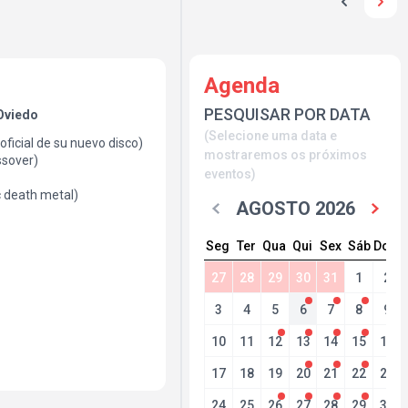
Agenda
PESQUISAR POR DATA
Oviedo
(Selecione uma data e
ficial de su nuevo disco)
mostraremos os próximos
ssover)
eventos)
 death metal)
AGOSTO 2026
Seg
Ter
Qua
Qui
Sex
Sáb
Dom
27
28
29
30
31
1
2
3
4
5
6
7
8
9
10
11
12
13
14
15
16
17
18
19
20
21
22
23
24
25
26
27
28
29
30