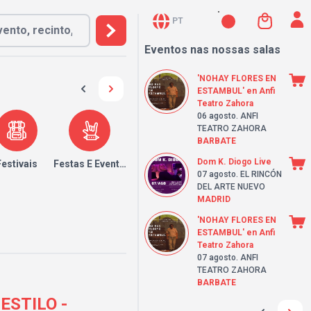
PT
Eventos nas nossas salas
'NOHAY FLORES EN
ESTAMBUL' en Anfi
Teatro Zahora
06 agosto
. ANFI
TEATRO ZAHORA
BARBATE
Dom K. Diogo Live
Festivais
Festas E Eventos
07 agosto
. EL RINCÓN
DEL ARTE NUEVO
MADRID
'NOHAY FLORES EN
ESTAMBUL' en Anfi
Teatro Zahora
07 agosto
. ANFI
TEATRO ZAHORA
BARBATE
 ESTILO -