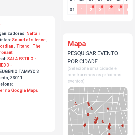
31
1
2
3
4
5
6
ganizadores:
Neftali
istas:
Sound of silence
,
Mapa
cordian
,
Titano
,
The
PESQUISAR EVENTO
ronaut
cal:
SALA ESTILO -
POR CIDADE
IEDO -
(Selecione uma cidade e
 EUGENIO TAMAYO 3
mostraremos os próximos
iedo, 33011
eventos)
lefone:
Ver no Google Maps