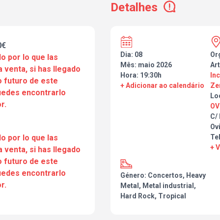
Detalhes
0€
Dia: 08
Or
o por lo que las
Mês: maio 2026
Art
a venta, si has llegado
Hora: 19:30h
In
 futuro de este
+ Adicionar ao calendário
Ze
puedes encontrarlo
Lo
r.
OV
C/
Ov
o por lo que las
Te
+ 
a venta, si has llegado
 futuro de este
puedes encontrarlo
Género: Concertos, Heavy
r.
Metal, Metal industrial,
Hard Rock, Tropical